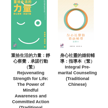
重拾生活的力量：靜
身心社靈的婚前輔
心察覺．承諾行動
導：指導本（繁）
（繁）
Integral Pre-
Rejuvenating
marital Counseling
Strength for Life:
(Traditional
The Power of
Chinese)
Mindful
Awareness and
Committed Action
(Traditional