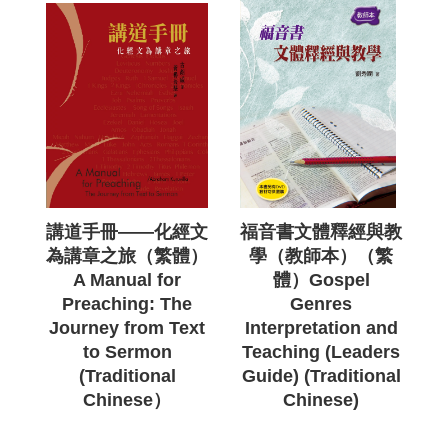
講道手冊——化經文
福音書文體釋經與教
為講章之旅（繁體）
學（教師本）（繁
A Manual for
體）Gospel
Preaching: The
Genres
Journey from Text
Interpretation and
to Sermon
Teaching (Leaders
(Traditional
Guide) (Traditional
Chinese）
Chinese)