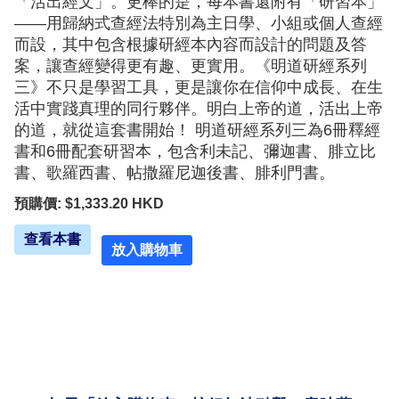
「活出經文」。更棒的是，每本書還附有「研習本」
——用歸納式查經法特別為主日學、小組或個人查經
而設，其中包含根據研經本內容而設計的問題及答
案，讓查經變得更有趣、更實用。《明道研經系列
三》不只是學習工具，更是讓你在信仰中成長、在生
活中實踐真理的同行夥伴。明白上帝的道，活出上帝
的道，就從這套書開始！ 明道研經系列三為6冊釋經
書和6冊配套研習本，包含利未記、彌迦書、腓立比
書、歌羅西書、帖撒羅尼迦後書、腓利門書。
預購價: $1,333.20 HKD
查看本書
放入購物車