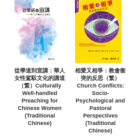
從學道到宣講：華人
相愛又相爭：教會衝
女性駕馭文化的講道
突的反思（繁）
（繁）Culturally
Church Conflicts:
Well-handled
Socio-
Preaching for
Psychological and
Chinese Women
Pastoral
(Traditional
Perspectives
Chinese)
(Traditional
Chinese)