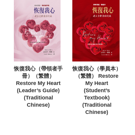
恢復我心（帶領者手
恢復我心（學員本）
冊）（繁體）
（繁體） Restore
Restore My Heart
My Heart
(Leader’s Guide)
(Student’s
(Traditional
Textbook)
Chinese)
(Traditional
Chinese)