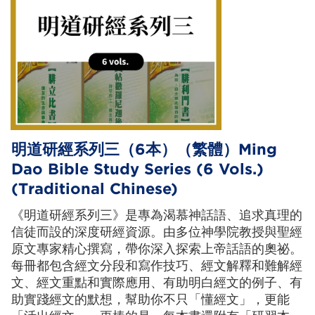
明道研經系列三（6本）（繁體）Ming
Dao Bible Study Series (6 Vols.)
(Traditional Chinese)
《明道研經系列三》是專為渴慕神話語、追求真理的
信徒而設的深度研經資源。由多位神學院教授與聖經
原文專家精心撰寫，帶你深入探索上帝話語的奧祕。
每冊都包含經文分段和寫作技巧、經文解釋和難解經
文、經文重點和實際應用、有助明白經文的例子、有
助實踐經文的默想，幫助你不只「懂經文」，更能