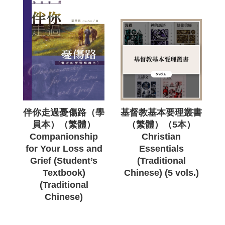
伴你走過憂傷路（學
基督教基本要理叢書
員本）（繁體）
（繁體）（5本）
Companionship
Christian
for Your Loss and
Essentials
Grief (Student’s
(Traditional
Textbook)
Chinese) (5 vols.)
(Traditional
Chinese)