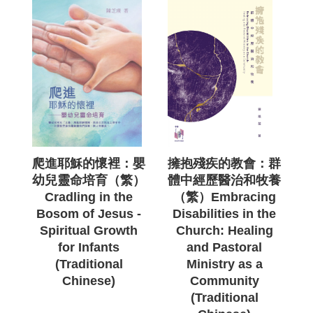
爬進耶穌的懷裡：嬰
擁抱殘疾的教會：群
幼兒靈命培育（繁）
體中經歷醫治和牧養
Cradling in the
（繁）Embracing
Bosom of Jesus -
Disabilities in the
Spiritual Growth
Church: Healing
for Infants
and Pastoral
(Traditional
Ministry as a
Chinese)
Community
(Traditional