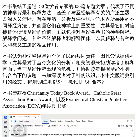
本书集结了超过150位学者专家的300篇专题文章，代表了不同
的神学背景和解释方法。涵盖了与圣经解释有关的广泛主题，
既深入又清晰。旨在厘清、分析及评估现时学术界所采用的不
同释经方法，并衡量它们在神学上的重要性，尤其是它们对信
徒群体研读圣经的价值。主题包括对圣经各卷书的神学解释、
解释学问题、各种圣经解释者和解释团体，以及解释与各种教
义和教义主题的相互作用。
本书认为神学释经是神全体子民的共同责任，因此尝试提供神
学（尤其是对于当今文化的分析）相关资源来协助读者了解和
直面，当前圣经诠释出现的危机，并协助读者根据圣经本身，
结合当下的议题，来加深读者对于神的认识。本中文版词典引
用的经文， 除特别注明以外，均采用《和合本》
本书曾获得Christianity Today Book Award、Catholic Press
Association Book Award、以及Evangelical Christian Publishers
Association (ECPA)年度图书奖。