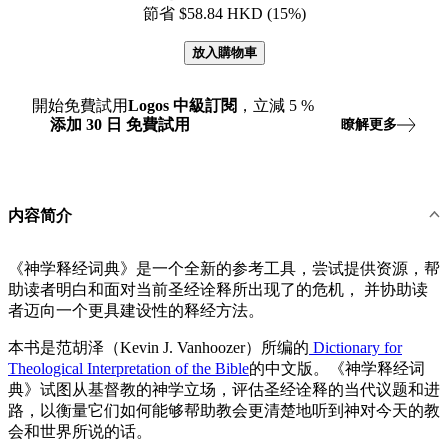
節省 $58.84 HKD (15%)
放入購物車
開始免費試用
Logos
中級訂閱
，立減
5
%
添加
30
日
免費試用
瞭解更多
内容简介
《神学释经词典》是一个全新的参考工具，尝试提供资源，帮
助读者明白和面对当前圣经诠释所出现了的危机， 并协助读
者迈向一个更具建设性的释经方法。
本书是范胡泽（Kevin J. Vanhoozer）所编的
Dictionary for
Theological Interpretation of the Bible
的中文版。《神学释经词
典》试图从基督教的神学立场，评估圣经诠释的当代议题和进
路，以衡量它们如何能够帮助教会更清楚地听到神对今天的教
会和世界所说的话。