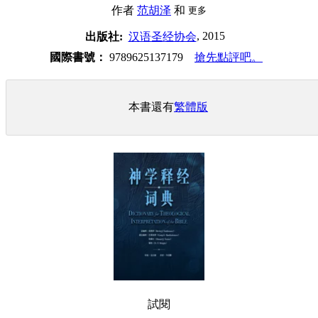
作者
范胡泽
和
更多
, 2015
出版社:
汉语圣经协会
國際書號：
9789625137179
搶先點評吧。
本書還有
繁體版
試閱