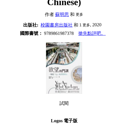
Chinese)
作者
蘇明思
和
更多
, 2020
出版社:
校園書房出版社
和
1
更多
國際書號：
9789861987378
搶先點評吧。
試閱
Logos 電子版