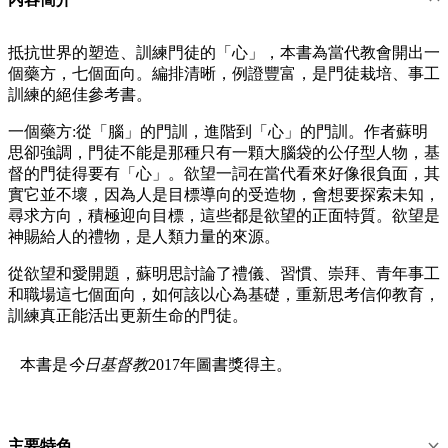
抵抗世界的塑造、訓練門徒的「心」，本書為當代教會開出一
個藥方，七個面向。編排清晰，例證豐富，是門徒栽培、事工
訓練的絕佳參考書。
一個藥方:從「腦」的門訓，進階到「心」的門訓。作者蘇明
思卻強調，門徒不能是那種只有一顆大腦袋的公仔型人物，基
督的門徒得要有「心」。欲望一詞在當代看來好像很負面，其
實它並不壞，因為人是目標導向的受造物，會想要探索未知，
尋求方向，積極迎向目標，這些都是欲望的正面特質。欲望是
神賜給人的禮物，是人類力量的來源。
從欲望和愛開題，蘇明思討論了禮儀、習慣、崇拜、青年事工
和職場這七個面向，如何該以心為基礎，重新思考信仰教育，
訓練真正能活出更新生命的門徒。
本書是
今日基督教
2017年圖書獎得主。
主要特色