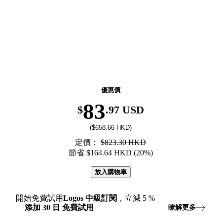
返校季优惠！精选图书低至6折，8月31日前有效。
優惠價
83
$
.97 USD
($658.66 HKD)
定價：
$823.30 HKD
節省 $164.64 HKD (20%)
放入購物車
開始免費試用
Logos
中級訂閱
，立減
5
%
添加
30
日
免費試用
瞭解更多