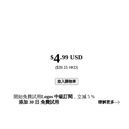
4
$
.99 USD
($39.15 HKD)
放入購物車
開始免費試用
Logos
中級訂閱
，立減
5
%
添加
30
日
免費試用
瞭解更多