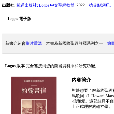
, 2022
出版社:
載道出版社; Logos 中文聖經軟體
搶先點評吧。
Logos 電子版
新書介紹會
影片重溫
；本書為新國際聖經註釋系列之一，
簡
Logos 版本
完全連接到您的圖書資料庫和研究功能。
内容簡介
對於想要了解新約聖經
馬歇爾（I. Howard
-信和愛。這部註釋不
上正確理解約翰神學。