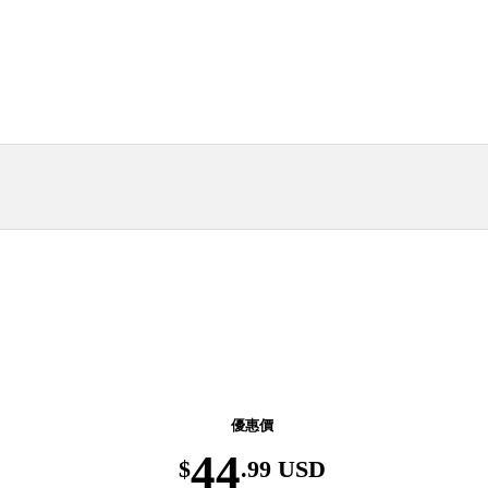
返校季优惠！精选图书低至6折，8月31日前有
效。
優惠價
44
$
.99 USD