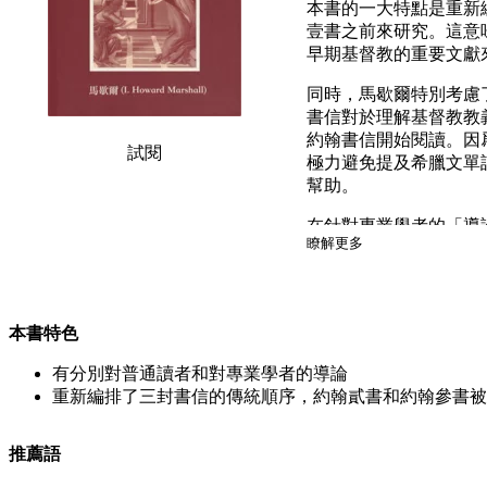
本書的一大特點是重新
壹書之前來研究。這意
早期基督教的重要文獻
同時，馬歇爾特別考慮
書信對於理解基督教教
約翰書信開始閱讀。因
試閱
極力避免提及希臘文單
幫助。
在針對專業學者的「導
瞭解更多
序的看法——他相信約
書，他確立書信的主題
由於 New Internat
本書特色
或選擇翻譯版本，本書採
有分別對普通讀者和對專業學者的導論
重新編排了三封書信的傳統順序，約翰貳書和約翰參書被
推薦語