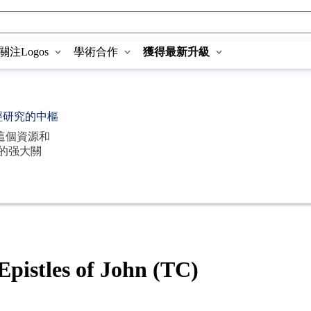
關注Logos
學術合作
獲得最新升級
經研究的中樞
這個資源和
的强大關
les of John (TC)