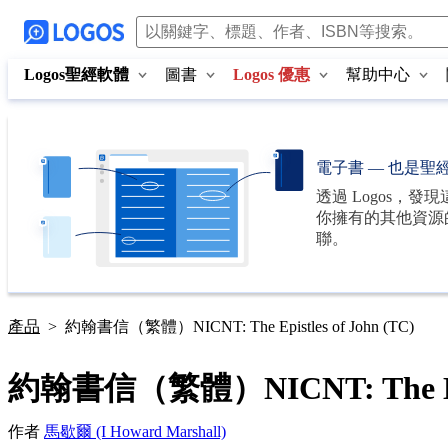
Logos聖經軟體
圖書
Logos 優惠
幫助中心
電子書 — 也是聖
透過
Logos
，發現
你擁有的其他資源
聯。
產品
>
約翰書信（繁體）NICNT: The Epistles of John (TC)
約翰書信（繁體）NICNT: The Epist
作者
馬歇爾 (I Howard Marshall)