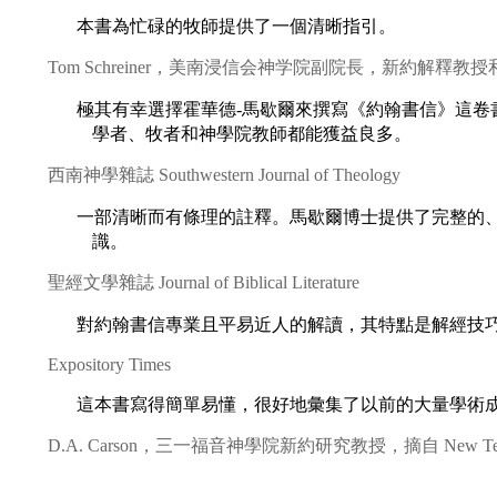
本書為忙碌的牧師提供了一個清晰指引。
Tom Schreiner，美南浸信会神学院副院長，新約解釋
極其有幸選擇霍華德-馬歇爾來撰寫《約翰書信》這卷
學者、牧者和神學院教師都能獲益良多。
西南神學雜誌 Southwestern Journal of Theology
一部清晰而有條理的註釋。馬歇爾博士提供了完整的
識。
聖經文學雜誌 Journal of Biblical Literature
對約翰書信專業且平易近人的解讀，其特點是解經技
Expository Times
這本書寫得簡單易懂，很好地彙集了以前的大量學術
D.A. Carson，三一福音神學院新約研究教授，摘自 New Testame