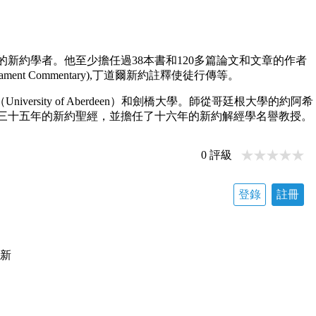
15）是世界知名的新約學者。他至少擔任過38本書和120多篇論文和文章的作者
estament Commentary),丁道爾新約註釋使徒行傳等。
rsity of Aberdeen）和劍橋大學。師從哥廷根大學的約阿希
丁大學教了三十五年的新約聖經，並擔任了十六年的新約解經學名譽教授。
0
評級
登錄
註冊
更新