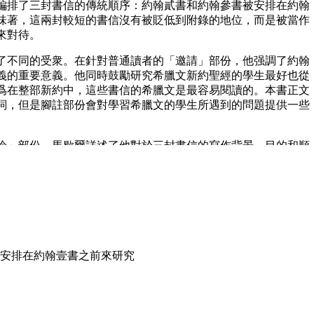
編排了三封書信的傳統順序：約翰貳書和約翰參書被安排在約翰
味著，這兩封較短的書信沒有被貶低到附錄的地位，而是被當作
來對待。
了不同的受衆。在針對普通讀者的「邀請」部份，他强調了約翰
義的重要意義。他同時鼓勵研究希臘文新約聖經的學生最好也從
爲在整部新約中，這些書信的希臘文是最容易閱讀的。本書正文
詞，但是腳註部份會對學習希臘文的學生所遇到的問題提供一些
論」部份。馬歇爾詳述了他對於三封書信的寫作背景、目的和順
翰二書和三書是在約翰一書之前寫成的。對於較爲難解的約翰一
是回應一系列虛假教導，同時梳理了學術界對此的看法。
ional Commentary （《新國際註釋》）更新版的作者可以自己自由編寫
用新國際版聖經(NIV)為基礎進行註釋。
安排在約翰壹書之前來研究