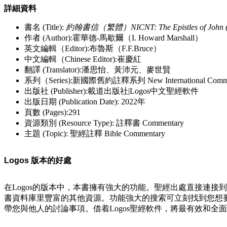
詳細資料
書名 (Title):
約翰書信（繁體）NICNT: The Epistles of John 
作者 (Author):霍華德-馬歇爾（I. Howard Marshall）
英文編輯（Editor):布魯斯（F.F.Bruce）
中文編輯（Chinese Editor):崔慶紅
翻譯 (Translator):潘思怡、黃沛元、麥世賢
系列（Series):新國際舊約註釋系列 New International Commen
出版社 (Publisher):載道出版社|Logos中文聖經軟件
出版日期 (Publication Date): 2022年
頁數 (Pages):291
資源類別 (Resource Type): 註釋書 Commentary
主題 (Topic): 聖經註釋 Bible Commentary
Logos 版本的好處
在Logos的版本中，本書擁有強大的功能。聖經出處直接連
書資料庫里豐富的其他資源。功能強大的搜索可立刻找到您想要的
帶您與他人的討論事項。借着Logos聖經軟件，將最有效和