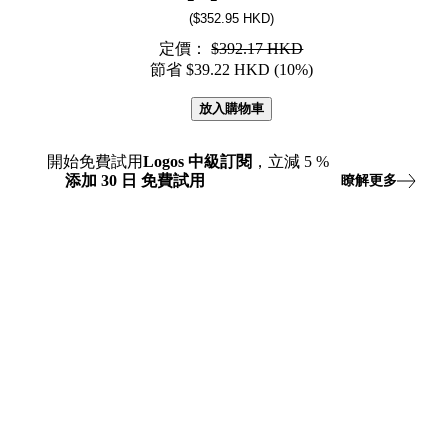
($352.95 HKD)
定價：
$392.17 HKD
節省 $39.22 HKD (10%)
放入購物車
開始免費試用
Logos
中級訂閱
，立減
5
%
添加
30
日
免費試用
瞭解更多