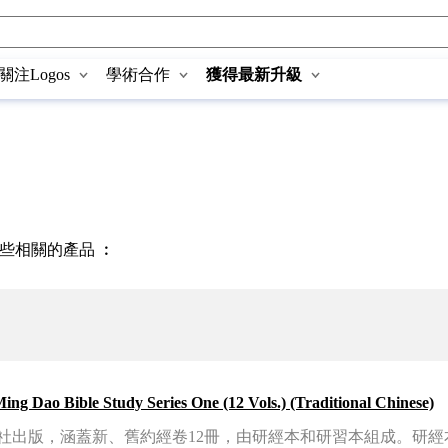
關注Logos
學術合作
獲得最新升級
些相關的產品 ︰
明道研經系列一 (12本) (繁) Ming Dao Bible Study Series One (12 Vols.) (Traditional Chinese)
道社出版，涵蓋新、舊約經卷12冊，由研經本和研習本組成。研