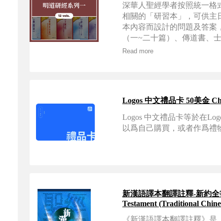
深華人聖經學者按照統一格
相關的「研習本」，可供主
本內容而設計的問題及答案
（一~二十篇）、傳道書、
示錄及歸納式實用研經手冊
Read more
Logos
Logos 中文禮品卡等於
以爲自己購買，或者作爲禮
新漢語譯本翻譯註釋-新約全書（繁體） Tra
Testament (Traditional Chin
《新漢語譯本翻譯註釋》是