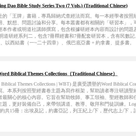
 Bible Study Series Two (7 Vols.) (Traditional Chinese)
社的「王牌」書籍，專爲歸納式查經法而寫。每一本經學者按照
用、默想、問題討論和分享。每本叢書都有相關的「研習本」，
經本作者或明道社講師撰寫，包含根據研經本內容而設計的問題
 明道研經系列二，包含7冊釋經書和7冊配套研習本，含有民數記
、以西結書（一~二十四章）、俄巴底亞書 + 約拿書、提多書。
cal Themes Collections（Traditional Chinese）
al Themes Collections | WBT) 是廣受讚譽的Word Biblical Com
寫。本系列按照聖經書卷主題為寫作框架，幫助讀者專注研讀聖
者最關心的核心內容。它旨在幫助牧師、事工領袖、聖經教師和
題，更好裝備自己，來帶領講道、教導、敬拜和門徒訓練。Logo
新約共15冊：出埃及記，約書亞記，列王紀上/下，歷代志上/下
，彌迦書-瑪拉基書；約翰福音，哥林多前後書，腓立比書 ，帖
書。