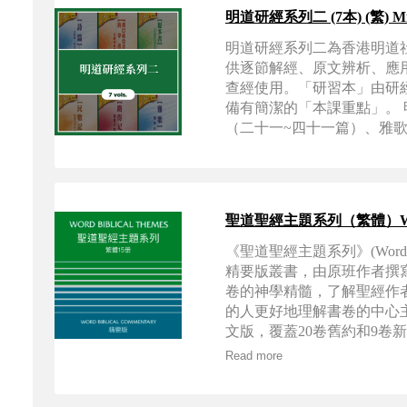
明道研經系列二 (7本) (繁) Ming Dao
明道研經系列二為香港明道
供逐節解經、原文辨析、應
查經使用。「研習本」由研
備有簡潔的「本課重點」。
（二十一~四十一篇）、雅歌
聖道聖經主題系列（繁體）Word Bibli
《聖道聖經主題系列》(Word Biblic
精要版叢書，由原班作者撰
卷的神學精髓，了解聖經作
的人更好地理解書卷的中心主
文版，覆蓋20卷舊約和9卷
但以理書，何西阿書-約拿書
Read more
彼得前書 ，彼得後書/猶大