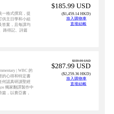
$185.99 USD
統一格式撰寫，提
(
$1,459.14 HKD
)
放入購物車
可供主日學和小組
直接結帳
及答案，且每課均
、路得記、詩篇
$359.99 USD
$287.99 USD
mentary | WBC 的
(
$2,259.36 HKD
)
經的心得和特定書
放入購物車
任何認真研讀聖經
直接結帳
s 獨家翻譯製作中
，詩篇，以賽亞書，
撒羅尼迦前後書 ，