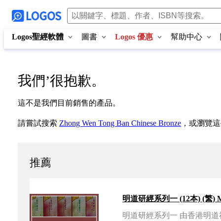
Logos聖經軟體
圖書
Logos 優惠
幫助中心
我們
’
很抱歉。
這不是我們目前銷售的產品。
請嘗試搜索
Zhong Wen Tong Ban Chinese Bronze
，或瀏覽這
推薦
明道研經系列一 由香港明