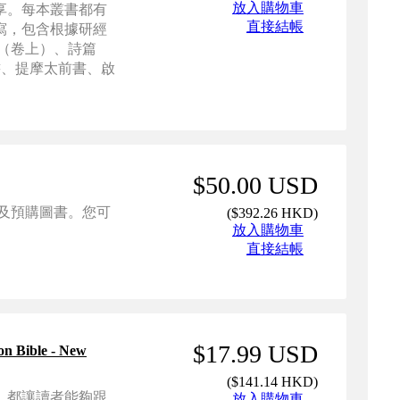
放入購物車
享。每本叢書都有
直接結帳
寫，包含根據研經
（卷上）、詩篇
書、提摩太前書、啟
$50.00 USD
以及預購圖書。您可
(
$392.26 HKD
)
放入購物車
直接結帳
$17.99 USD
Bible - New
(
$141.14 HKD
)
，都讓讀者能夠跟
放入購物車