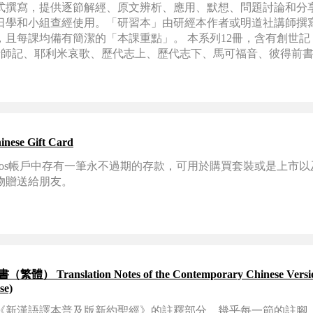
式撰寫，提供逐節解經、原文辨析、應用、默想、問題討論和分
日學和小組查經使用。「研習本」由研經本作者或明道社講師撰
，且每課均備有簡潔的「本課重點」。 本系列12冊，含有創世記
士師記、耶利米哀歌、歷代志上、歷代志下、馬可福音、彼得前
。
 中文禮品卡 50美金 Chinese Gift Card
在Logos帳戶中存有一筆永不過期的存款，可用於購買套裝或是上市
物贈送給朋友。
nslation Notes of the Contemporary Chinese Version 
ese)
《新漢語譯本普及版新約聖經》的註釋部分。幾乎每一節的註腳