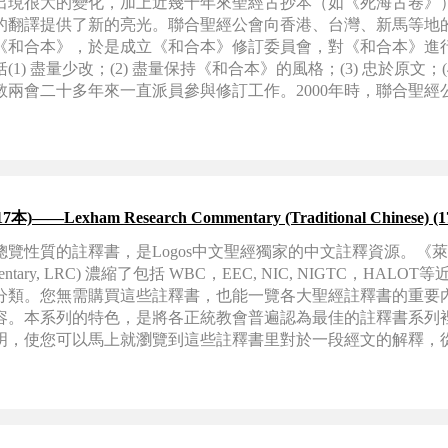
出現很大的變化，加上近幾十年來聖經古抄本（如《死海古卷》
的翻譯提供了新的亮光。聯合聖經公會向香港、台灣、新馬等地
《和合本》，於是成立《和合本》修訂委員會，對《和合本》進
) 盡量少改；(2) 盡量保持《和合本》的風格；(3) 忠於原文；(
兩會二十多年來一直派員參與修訂工作。2000年時，聯合聖經
負責及統籌。
exham Research Commentary (Traditional Chinese) (17 
覽性質的註釋書，是Logos中文聖經獨家的中文註釋資源。《
Commentary, LRC) 濃縮了包括 WBC，EEC, NIC, NIGTC，HA
分類。您無需購買這些註釋書，也能一覽各大聖經註釋書的重要
容。本系列的特色，是將各正統教會普遍認為最佳的註釋書系列
明，使您可以馬上就瀏覽到這些註釋書里對於一段經文的解釋，
書的成本。