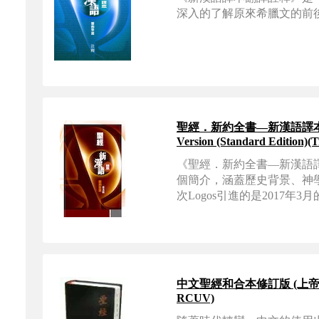
深入的了解原來希臘文的前
聖經．新約全書—新漢語譯本（普及版）標
Version (Standard Edition)(T
《聖經．新約全書—新漢語
個簡介，涵蓋歷史背景、神學
次Logos引進的是2017年3
中文聖經和合本修訂版 (上帝版 . 繁體) Re
RCUV)