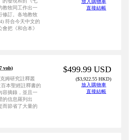
）的發現和對《七
放入購物車
的教牧同工作出一
直接結帳
行修訂。各地教牧
4) 符合今天中文的
公會把《和合本》
$499.99 USD
vols)
萊克姆研究註釋叢
(
$3,922.55 HKD
)
放入購物車
LOT等近百本聖經註釋書的
直接結帳
內容摘錄，並且一
裡的信息羅列出
從而節省了大量的