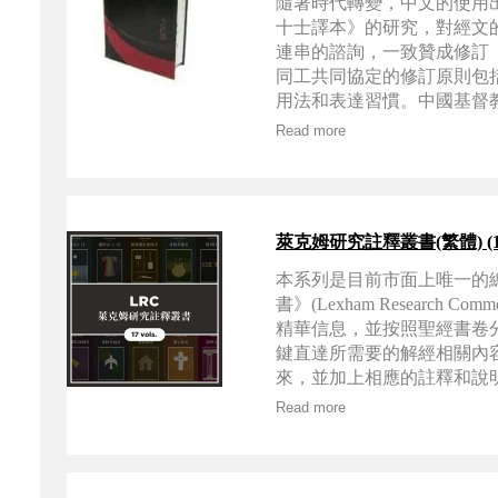
隨著時代轉變，中文的使用
十士譯本》的研究，對經文
連串的諮詢，一致贊成修訂
同工共同協定的修訂原則包括(1
用法和表達習慣。中國基督教
修訂事工移交香港聖經公會
Read more
萊克姆研究註釋叢書(繁體) (17本)——L
本系列是目前市面上唯一的總
書》(Lexham Research 
精華信息，並按照聖經書卷
鍵直達所需要的解經相關內
來，並加上相應的註釋和說
研經的時間和購買其他註釋
Read more