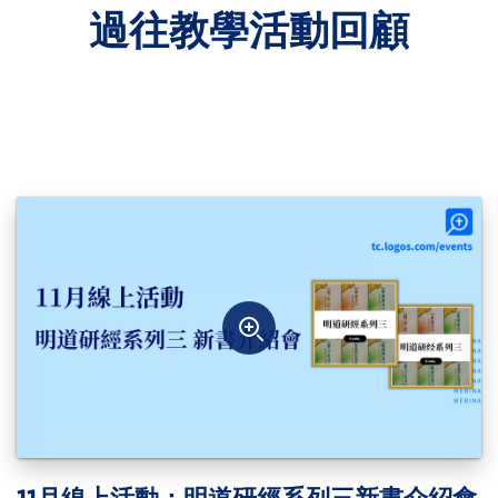
過往教學活動回顧
關於Logos套裝