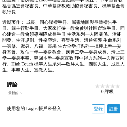
福音協進會秘書長、中華基督教救助協會秘書長、標竿基金會
執行長
近期著作： 成長、同心聯禱手冊、屬靈地圖與爭戰禱告手
冊、歸主行動手冊、大家來打拚—教會參與社區營造手冊、同
心建造—教會領導團隊成長手冊 生活系列—人際關係、潛能
開發、生涯規劃、性格塑造、喜樂生活、溝通領導 生命系列
—靈修、獻身、八福、靈果 生命全壘打系列—揮棒上壘―委
身基督、攻佔一壘―委身教會、疾奔二壘―委身成長、滑上三
壘―委身事奉、奔回本壘─委身宣教 靜中得力系列—與摩西同
行、High Touch 標竿人生系列—敬拜人生、團契人生、成長人
生、事奉人生、宣教人生。
評論
0
評級
最新的
使用您的 Logos 帳戶來登入
登錄
註冊