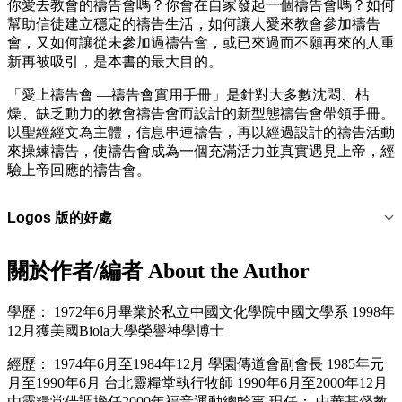
你愛去教會的禱告會嗎？你會在自家發起一個禱告會嗎？如何
幫助信徒建立穩定的禱告生活，如何讓人愛來教會參加禱告
會，又如何讓從未參加過禱告會，或已來過而不願再來的人重
新再被吸引，是本書的最大目的。
「愛上禱告會 —禱告會實用手冊」是針對大多數沈悶、枯
燥、缺乏動力的教會禱告會而設計的新型態禱告會帶領手冊。
以聖經經文為主體，信息串連禱告，再以經過設計的禱告活動
來操練禱告，使禱告會成為一個充滿活力並真實遇見上帝，經
驗上帝回應的禱告會。
Logos 版的好處
關於作者/編者 About the Author
學歷： 1972年6月畢業於私立中國文化學院中國文學系 1998年
12月獲美國Biola大學榮譽神學博士
經歷： 1974年6月至1984年12月 學園傳道會副會長 1985年元
月至1990年6月 台北靈糧堂執行牧師 1990年6月至2000年12月
由靈糧堂借調擔任2000年福音運動總幹事 現任： 中華基督教