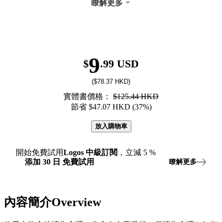
瞭解更多
9
$
.99 USD
($78.37 HKD)
實體書價格：
$125.44 HKD
節省 $47.07 HKD (37%)
放入購物車
開始免費試用
Logos
中級訂閱
，立減
5
%
添加
30
日
免費試用
瞭解更多
內容簡介Overview