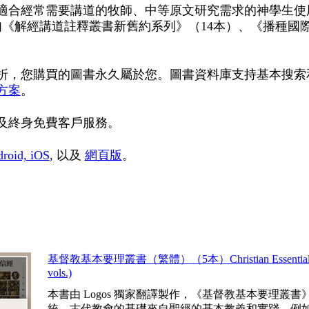
適合經常需要講道的牧師、中等原文研究需求的神學生使
如《解經講道註釋叢書新舊約系列》（14本）、《播種國
折，您購買的圖書永久屬於您。圖書資料庫支持基本搜索
方案
。
及終身免費客戶服務。
roid, iOS
, 以及
網頁版
。
基督教基本要理叢書（繁體）（5本）Christian Essentials (Trad
vols.)
本書由 Logos 獨家翻譯製作，《基督教基本要理叢
統。古代教會的基礎來自聖經的基本教義和實踐，例