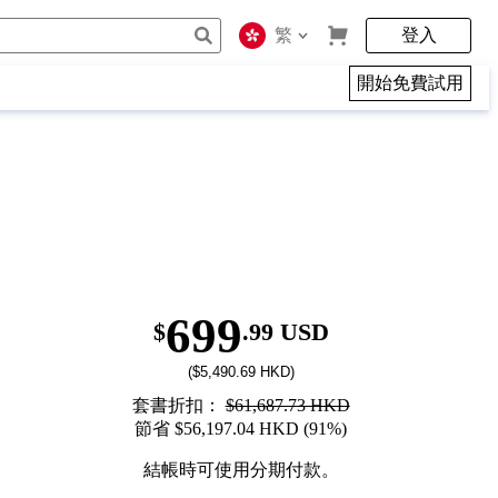
繁
登入
開始免費試用
699
$
.99 USD
($5,490.69 HKD)
套書折扣：
$61,687.73 HKD
節省 $56,197.04 HKD (91%)
結帳時可使用分期付款。