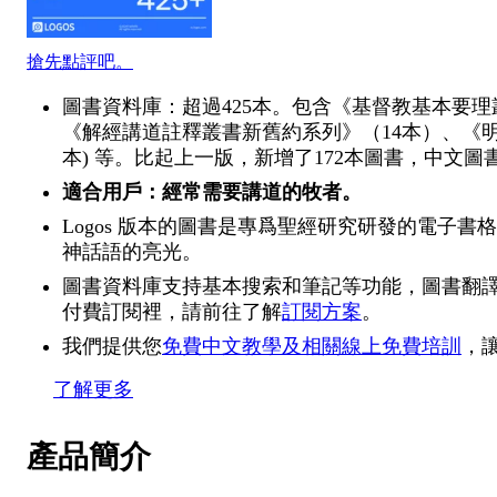
搶先點評吧。
圖書資料庫：超過425本。包含《基督教基本要理
《解經講道註釋叢書新舊約系列》（14本）、《明
本) 等。比起上一版，新增了172本圖書，中文圖書
適合用戶：經常需要講道的牧者。
Logos 版本的圖書是專爲聖經研究研發的電子書
神話語的亮光。
圖書資料庫支持基本搜索和筆記等功能，圖書翻
付費訂閱裡，請前往了解
訂閱方案
。
我們提供您
免費中文教學及相關線上免費培訓
，
了解更多
產品簡介