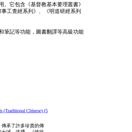
用。它包含《基督教基本要理叢書》
際事工查經系列》、《明道研經系列
和筆記等功能，圖書翻譯等高級功能
itional Chinese) (5
書》傳承了許多珍貴的傳
如十誡、洗禮、《使徒