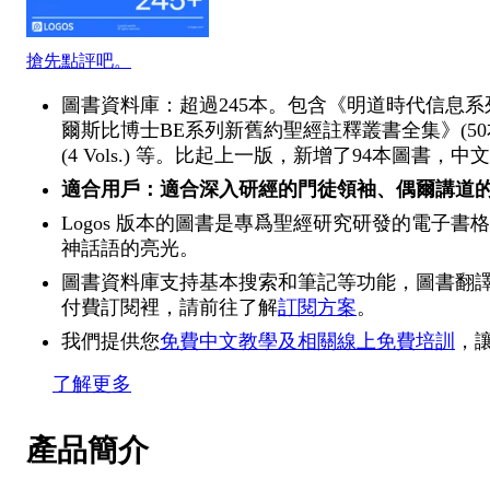
搶先點評吧。
圖書資料庫：超過245本。包含《明道時代信息系列》(
爾斯比博士BE系列新舊約聖經註釋叢書全集》(50
(4 Vols.) 等。比起上一版，新增了94本圖書，中
適合用戶：適合深入研經的門徒領袖、偶爾講道
Logos 版本的圖書是專爲聖經研究研發的電子書
神話語的亮光。
圖書資料庫支持基本搜索和筆記等功能，圖書翻
付費訂閱裡，請前往了解
訂閱方案
。
我們提供您
免費中文教學及相關線上免費培訓
，
了解更多
產品簡介