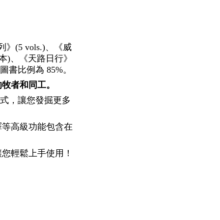
5 vols.)、《威
本)、《天路日行》
文圖書比例為 85%。
的牧者和同工。
格式，讓您發掘更多
譯等高級功能包含在
讓您輕鬆上手使用！