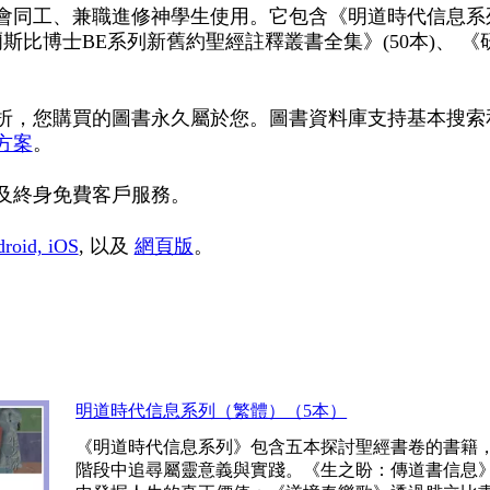
同工、兼職進修神學生使用。它包含《明道時代信息系列》(5
《威爾斯比博士BE系列新舊約聖經註釋叢書全集》(50本)、
折，您購買的圖書永久屬於您。圖書資料庫支持基本搜索
方案
。
及終身免費客戶服務。
roid, iOS
, 以及
網頁版
。
明道時代信息系列（繁體）（5本）
《明道時代信息系列》包含五本探討聖經書卷的書籍
階段中追尋屬靈意義與實踐。《生之盼：傳道書信息