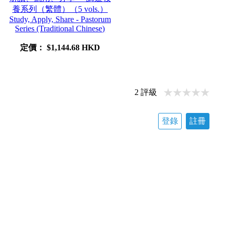
養系列（繁體）（5 vols.）
Study, Apply, Share - Pastorum
Series (Traditional Chinese)
定價：
$1,144.68 HKD
2
評級
登錄
註冊