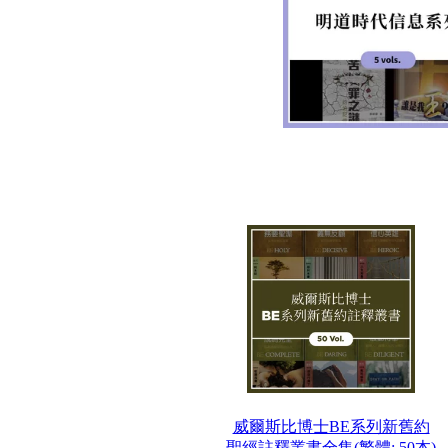
威爾斯比博士BE系列新舊約
聖經註釋叢書全集(繁體: 50本)