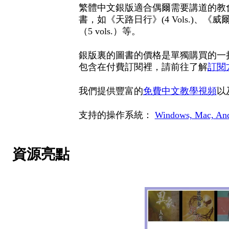
繁體中文銀版適合偶爾需要講道的教會
書，如《天路日行》(4 Vols.)、
（5 vols.）等。
銀版裏的圖書的價格是單獨購買的一
包含在付費訂閱裡，請前往了解
訂閱
我們提供豐富的
免費中文教學視頻
以
支持的操作系統：
Windows, Mac, And
資源亮點