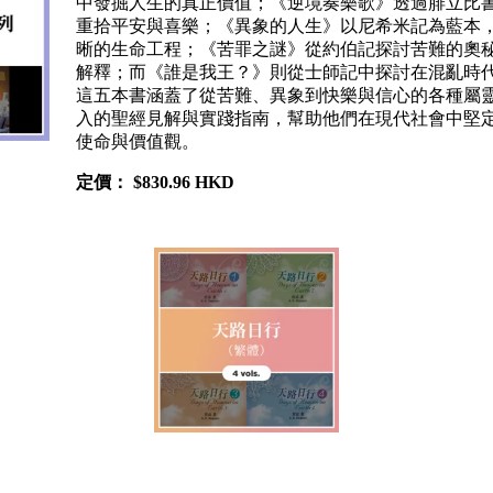
中發掘人生的真正價值；《逆境奏樂歌》透過腓立比
重拾平安與喜樂；《異象的人生》以尼希米記為藍本
晰的生命工程；《苦罪之謎》從約伯記探討苦難的奧
解釋；而《誰是我王？》則從士師記中探討在混亂時
這五本書涵蓋了從苦難、異象到快樂與信心的各種屬
入的聖經見解與實踐指南，幫助他們在現代社會中堅
使命與價值觀。
定價：
$830.96 HKD