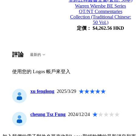
Warren Wiersbe BE Series
OT/NT Commentaries
Collection (Traditional Chinese:
50 Vol.)
定價：
$4,262.56 HKD
評論
最新的
使用您的 Logos 帳戶來登入
xu fenglong
2025/3/29
cheung Tsz Fung
2024/12/24