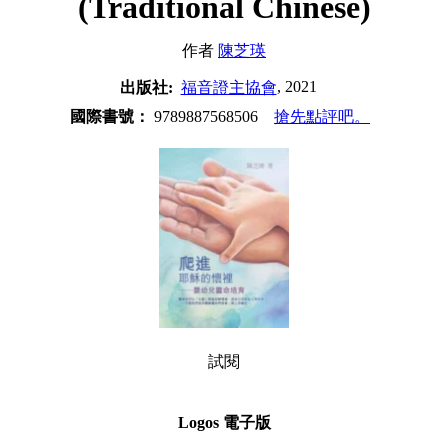
(Traditional Chinese)
作者
陳芝瑛
, 2021
出版社:
福音證主協會
國際書號：
9789887568506
搶先點評吧。
試閱
Logos 電子版