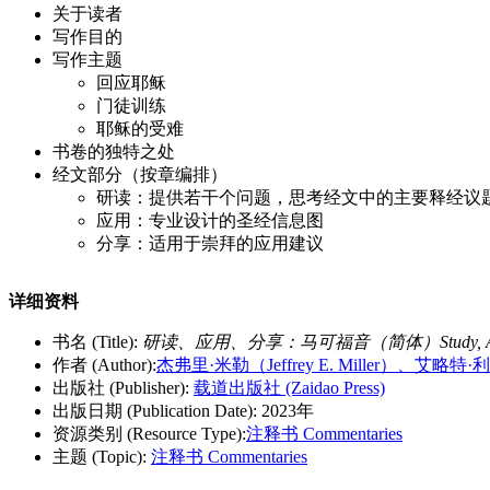
关于读者
写作目的
写作主题
回应耶稣
门徒训练
耶稣的受难
书卷的独特之处
经文部分（按章编排）
研读：提供若干个问题，思考经文中的主要释经议
应用：专业设计的圣经信息图
分享：适用于崇拜的应用建议
详细资料
书名 (Title):
研读、应用、分享：马可福音（简体）Study, Apply, Shar
作者 (Author):
杰弗里·米勒（Jeffrey E. Miller）、艾略特·利策
出版社 (Publisher):
载道出版社 (Zaidao Press)
出版日期 (Publication Date): 2023年
资源类别 (Resource Type):
注释书 Commentaries
主题 (Topic):
注释书 Commentaries