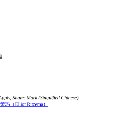
题
e: Mark (Simplified Chinese)
玛（Elliot Ritzema）