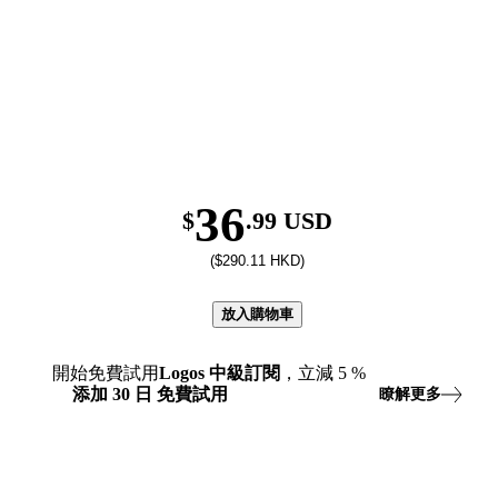
36
$
.99 USD
($290.11 HKD)
放入購物車
開始免費試用
Logos
中級訂閱
，立減
5
%
添加
30
日
免費試用
瞭解更多