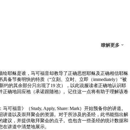
瞭解更多
描绘耶稣是谁，马可福音却教导了正确思想耶稣及正确相信耶稣
备节奏明快的特质（“立刻、立时、立即（immediately）”被
在新约的其余部分只出现了19 次），以此说服读者正确地认识耶
并正确地回应祂（承诺跟随祂）。记住这一点将有助于理解该卷
音》（Study, Apply, Share: Mark）开始预备你的讲道。
绍讲道以及崇拜聚会的资源。对于所涉及的圣经，此书能指出解
的建议，并提供敬拜聚会的点子。也包含一些圣经的统计数据和
您在讲道中清楚地展示。