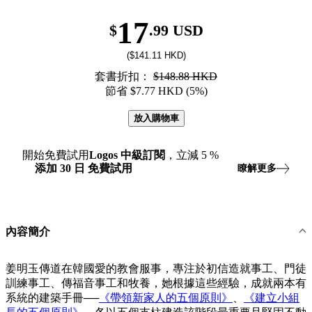
17
$
.99 USD
($141.11 HKD)
套書折扣：
$148.88 HKD
節省 $7.77 HKD (5%)
放入購物車
開始免費試用
Logos
中級訂閱
，立減
5
%
添加
30
日
免費試用
瞭解更多
內容簡介
姜明玉傳道在韓國愛的教會服事，專注於初信造就事工、門徒
訓練事工、傳福音事工和牧養，她根據這些經驗，成就兩本有
系統的建築手冊──
《帶領新家人的五個原則》
、
《建立小組