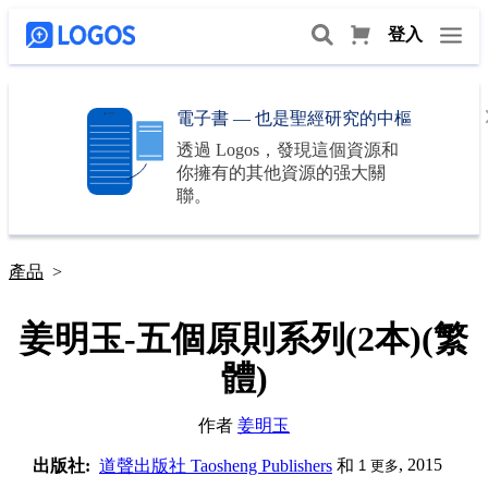
登入
電子書 — 也是聖經研究的中樞
透過
Logos
，發現這個資源和
你擁有的其他資源的强大關
聯。
產品
>
姜明玉-五個原則系列(2本)(繁
體)
作者
姜明玉
, 2015
出版社:
道聲出版社 Taosheng Publishers
和
1
更多