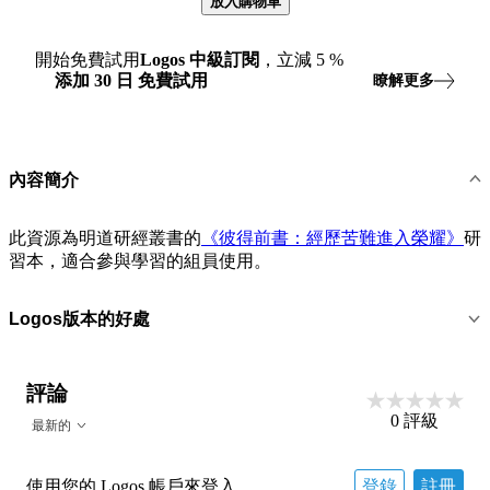
放入購物車
開始免費試用
Logos
中級訂閱
，立減
5
%
添加
30
日
免費試用
瞭解更多
內容簡介
此資源為明道研經叢書的
《彼得前書：經歷苦難進入榮耀》
研
習本，適合參與學習的組員使用。
Logos版本的好處
評論
0
評級
最新的
使用您的 Logos 帳戶來登入
登錄
註冊