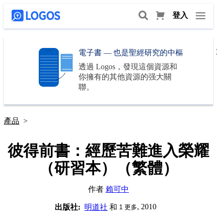
登入
電子書 — 也是聖經研究的中樞
透過
Logos
，發現這個資源和
你擁有的其他資源的强大關
聯。
產品
>
彼得前書：經歷苦難進入榮耀
（研習本）（繁體）
作者
賴可中
, 2010
出版社:
明道社
和
1
更多