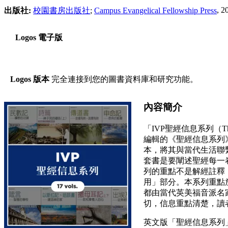
, 2
出版社:
校園書房出版社
;
Campus Evangelical Fellowship Press
Logos 電子版
Logos 版本
完全連接到您的圖書資料庫和研究功能。
內容簡介
「IVP聖經信息系列（The Bib
編輯的《聖經信息系列》，
本，將其與當代生活聯
套書是要闡述聖經每一
列的重點不是解經註釋
用」部分。本系列重點
都由當代英美福音派名
切，信息重點清楚，讀
英文版「聖經信息系列」(Bible