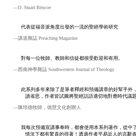
—D. Stuart Briscoe
代表從福音派角度出發的一流的聖經學術研究
—講道雜誌 Preaching Magazine
對每一位牧師、教師和信徒都很受歡迎和有用。
—西南神學雜誌 Southwestern Journal of Theology
此系列多年來除了是筆者釋經和預備講章的好幫手外
讀省思，作者皆試圖將聖經話語適切地對應時代議
—陳培德牧師，德慧文化創辦人
我每次預備宣講事奉時，都會使用本系列著作，從中
情況下都有驚喜的得著！透過作者平易近人的言辭