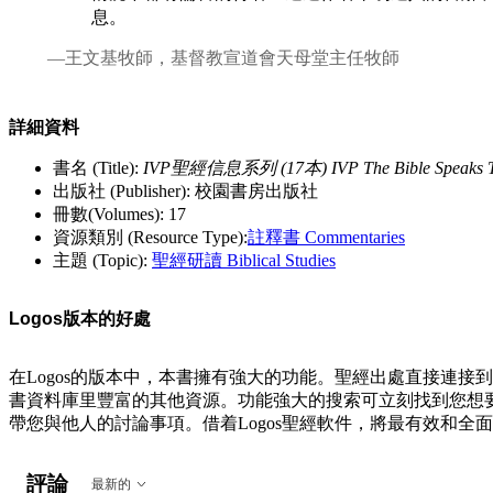
息。
—王文基牧師，基督教宣道會天母堂主任牧師
詳細資料
書名 (Title):
IVP聖經信息系列 (17本) IVP The Bible Speaks Tod
出版社 (Publisher): 校園書房出版社
冊數(Volumes): 17
資源類別 (Resource Type):
註釋書 Commentaries
主題 (Topic):
聖經研讀 Biblical Studies
Logos版本的好處
在Logos的版本中，本書擁有強大的功能。聖經出處直接連
書資料庫里豐富的其他資源。功能強大的搜索可立刻找到您想要的
帶您與他人的討論事項。借着Logos聖經軟件，將最有效和
評論
最新的