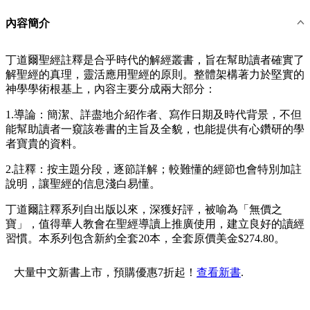
內容簡介
丁道爾聖經註釋是合乎時代的解經叢書，旨在幫助讀者確實了
解聖經的真理，靈活應用聖經的原則。整體架構著力於堅實的
神學學術根基上，內容主要分成兩大部分：
1.導論：簡潔、詳盡地介紹作者、寫作日期及時代背景，不但
能幫助讀者一窺該卷書的主旨及全貌，也能提供有心鑽研的學
者寶貴的資料。
2.註釋：按主題分段，逐節詳解；較難懂的經節也會特別加註
說明，讓聖經的信息淺白易懂。
丁道爾註釋系列自出版以來，深獲好評，被喻為「無價之
寶」，值得華人教會在聖經導讀上推廣使用，建立良好的讀經
習慣。本系列包含新約全套20本，全套原價美金$274.80。
大量中文新書上市，預購優惠7折起！
查看新書
.