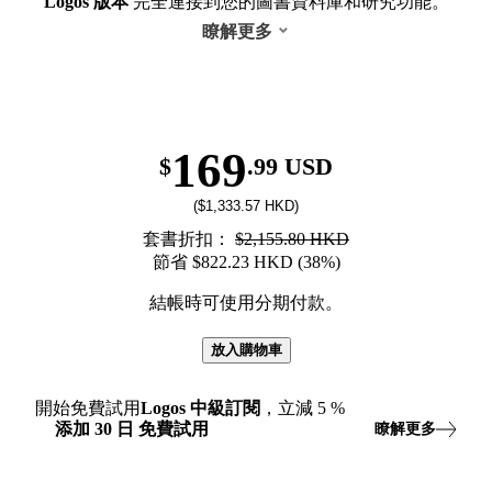
Logos 版本
完全連接到您的圖書資料庫和研究功能。
瞭解更多
169
$
.99 USD
($1,333.57 HKD)
套書折扣：
$2,155.80 HKD
節省 $822.23 HKD (38%)
結帳時可使用分期付款。
放入購物車
開始免費試用
Logos
中級訂閱
，立減
5
%
添加
30
日
免費試用
瞭解更多