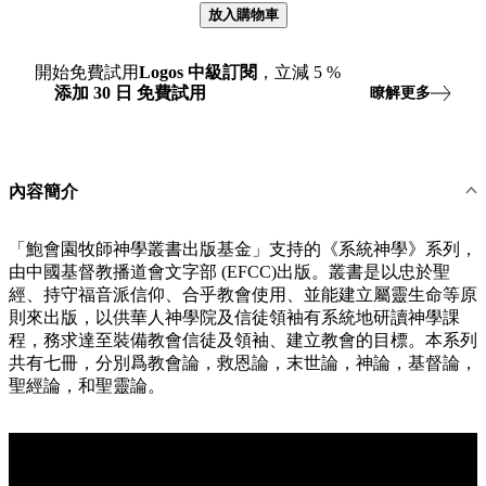
放入購物車
開始免費試用
Logos
中級訂閱
，立減
5
%
添加
30
日
免費試用
瞭解更多
內容簡介
「鮑會園牧師神學叢書出版基金」支持的《系統神學》系列，
由中國基督教播道會文字部 (EFCC)出版。叢書是以忠於聖
經、持守福音派信仰、合乎教會使用、並能建立屬靈生命等原
則來出版，以供華人神學院及信徒領袖有系統地研讀神學課
程，務求達至裝備教會信徒及領袖、建立教會的目標。本系列
共有七冊，分別爲教會論，救恩論，末世論，神論，基督論，
聖經論，和聖靈論。