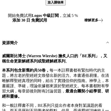
放入購物車
開始免費試用
Logos
中級訂閱
，立減
5
%
添加
30
日
免費試用
瞭解更多
資源簡介
威爾斯比博士 (Warren Wiersbe) 膾炙人口的「BE系列」，又
稱生命更新解經系列或聖經解經系列
。
本系列包含新舊約共50卷，
每一本註釋書都有緊扣時代的主
題，將古老的聖經經文煥發出新的活力。本書通俗易懂。在清
晰解釋聖經真理的同時，給出了實踐信仰的指南。神學上，本
書嚴謹、準確，理論依據都來源於聖經經文。每本書都附有學
習大綱，每章節後則附有討論習題，
最適合團契小組學習、研
經和靈修。
和一般註釋書不同，BE系列只提出作者本身對某議題的看
法，而不是羅列不同學者的觀點。但是，受過釋經訓練的人一