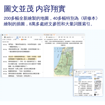
圖文並茂 内容翔實
200多幅全新繪製的地圖，40多幅特別為《研修本》
繪制的插圖，8萬多處經文參照和大量詞匯索引。