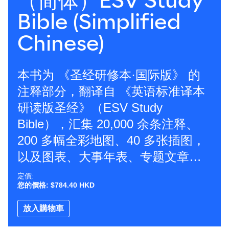
（简体）ESV Study
Bible (Simplified
Chinese)
本书为 《圣经研修本·国际版》 的
注释部分，翻译自 《英语标准译本
研读版圣经》（ESV Study
Bible），汇集 20,000 余条注释、
200 多幅全彩地图、40 多张插图，
以及图表、大事年表、专题文章和
书卷导论，为神学生、教师及广大
定價:
您的價格: $784.40 HKD
圣经研读者提供珍贵资源。 《英语
标准译本研读版圣经》自出版以来
放入購物車
广受全球读者欢迎，其注释由 95 位