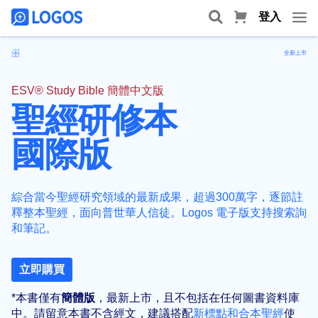
登入
全新上市
ESV® Study Bible 簡體中文版
聖經研修本
國際版
綜合當今聖經研究領域的最新成果，超過300萬字，逐節註
釋整本聖經，面向普世華人信徒。Logos 電子版支持搜索詢
和筆記。
立即購買
*本書僅有
簡體版
，最新上市，且不包括在任何圖書資料庫
中。請留意本書不含經文，建議搭配
新標點和合本聖經
使