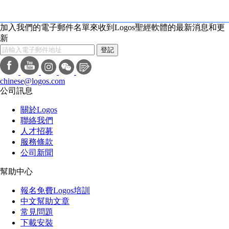
福音派基督教学者和教师共同编
写，融合最新的圣经学术研究，深
加入我們的電子郵件名單來收到Logos聖經軟體的最新消息和更
新
入解析经文含义，解答神学与历史
登記
背景问题，并附有详细的书卷导
论，涵盖作者背景、写作时间、主
chinese@logos.com
题概览、大纲及相关地图，帮助读
公司訊息
者系统理解圣经脉络。本书亦包含
關於Logos
聯絡我們
一系列深入探讨圣经关键主题的文
人才招募
章，涵盖于圣经的权威性、如何解
服務條款
公司新聞
释圣经、圣经在敬拜与祷告中的角
色、圣经抄本的可靠性、圣经与考
幫助中心
古学的关系、圣经神学概论等多个
報名免費Logos培訓
中文幫助文章
领域，帮助读者在更广阔的背景下
常見問題
理解神的话语，并将信仰应用于生
下載安裝