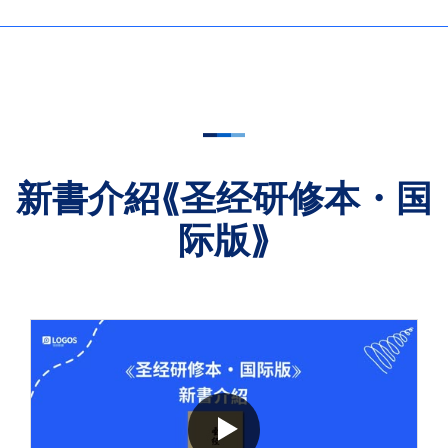
新書介紹⟪圣经研修本・国
际版⟫